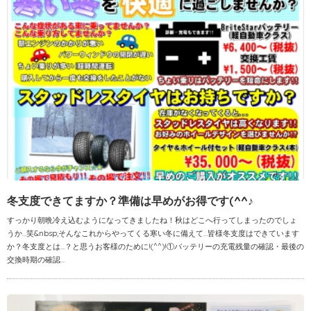
冬支度できてますか？準備は早めがお得です(^^♪
すっかり朝晩冷え込むようになってきましたね！秋はどこへ行ってしまったのでしょ
うか…笑&nbsp;そんなこれからやってくる寒い冬に備えて…皆様冬支度はできています
か？冬支度とは…？と思うお客様のために!(^^)!①バッテリーの充電残量の確認・最後の
交換時期の確認...