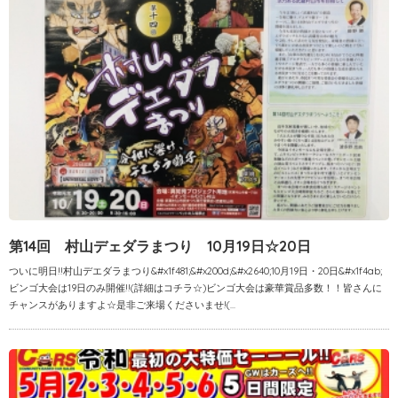
第14回 村山デェダラまつり 10月19日☆20日
ついに明日!!村山デエダラまつり&#x1f481;&#x200d;&#x2640;10月19日・20日&#x1f4ab;
ビンゴ大会は19日のみ開催!!(詳細はコチラ☆)ビンゴ大会は豪華賞品多数！！皆さんに
チャンスがありますよ☆是非ご来場くださいませ!(...