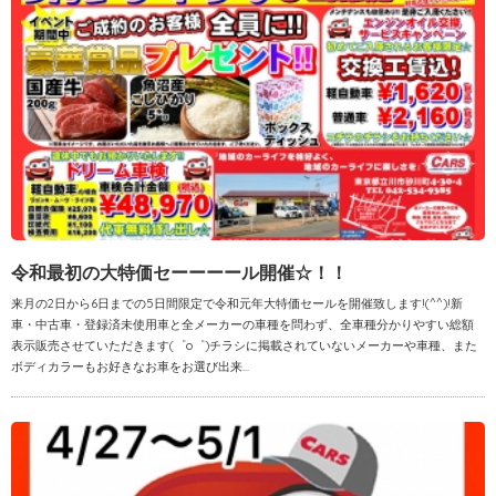
令和最初の大特価セーーーール開催☆！！
来月の2日から6日までの5日間限定で令和元年大特価セールを開催致します!(^^)!新
車・中古車・登録済未使用車と全メーカーの車種を問わず、全車種分かりやすい総額
表示販売させていただきます(゜o゜)チラシに掲載されていないメーカーや車種、また
ボディカラーもお好きなお車をお選び出来...