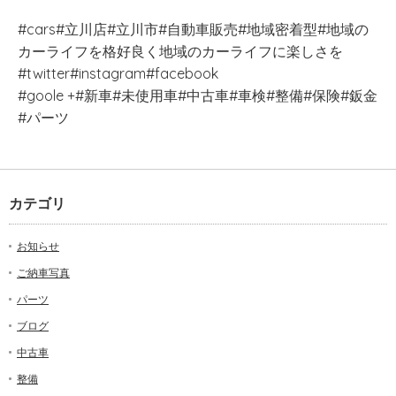
#cars#立川店#立川市#自動車販売#地域密着型#地域の
カーライフを格好良く地域のカーライフに楽しさを
#twitter#instagram#facebook
#goole +#新車#未使用車#中古車#車検#整備#保険#鈑金
#パーツ
カテゴリ
お知らせ
ご納車写真
パーツ
ブログ
中古車
整備