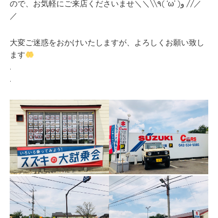
ので、お気軽にご来店くださいませ＼＼\\٩( ‘ω’ )و //／
／
大変ご迷惑をおかけいたしますが、よろしくお願い致し
ます
.
.