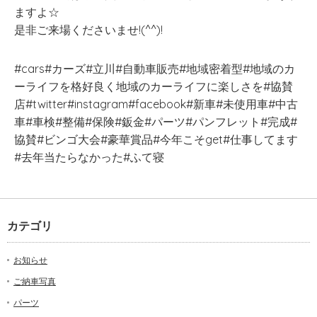
ますよ☆
是非ご来場くださいませ!(^^)!
#cars#カーズ#立川#自動車販売#地域密着型#地域のカ
ーライフを格好良く地域のカーライフに楽しさを#協賛
店#twitter#instagram#facebook#新車#未使用車#中古
車#車検#整備#保険#鈑金#パーツ#パンフレット#完成#
協賛#ビンゴ大会#豪華賞品#今年こそget#仕事してます
#去年当たらなかった#ふて寝
カテゴリ
お知らせ
ご納車写真
パーツ