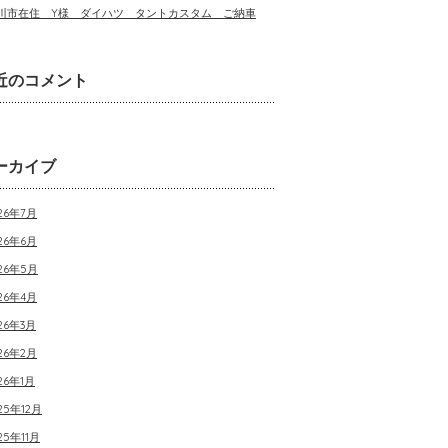
川市在住 Y様 ダイハツ タントカスタム ご納車
近のコメント
ーカイブ
26年7月
26年6月
026年5月
26年4月
26年3月
26年2月
26年1月
25年12月
25年11月