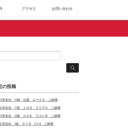
内
アクセス
お問い合わせ
近の投稿
川市在住 H様 日産 ルークス ご納車
山市在住 Y様 トヨタ プリウス ご納車
川市在住 A様 スズキ ワゴンＲ ご納車
立市在住 I様 マツダ CX-8 ご納車