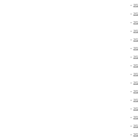
20
20
2
20
20
20
20
20
20
20
20
20
20
20
20
20