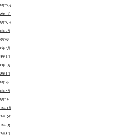
18年12月
18年11月
18年10月
18年9月
18年8月
18年7月
18年6月
18年5月
18年4月
18年3月
18年2月
18年1月
17年11月
17年10月
17年9月
17年8月