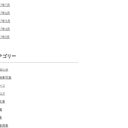
17年7月
17年6月
17年5月
17年4月
17年3月
テゴリー
知らせ
納車写真
ーツ
ログ
古車
備
車
使用車