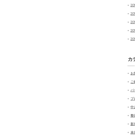
20
20
20
20
20
カ
お
ご
パ
ブ
中
整
新
未