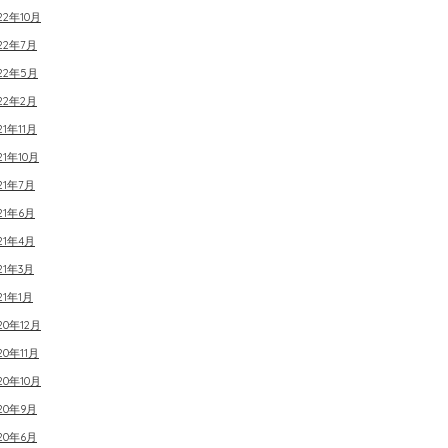
22年10月
22年7月
022年5月
22年2月
21年11月
21年10月
21年7月
21年6月
21年4月
21年3月
21年1月
20年12月
20年11月
20年10月
20年9月
20年6月