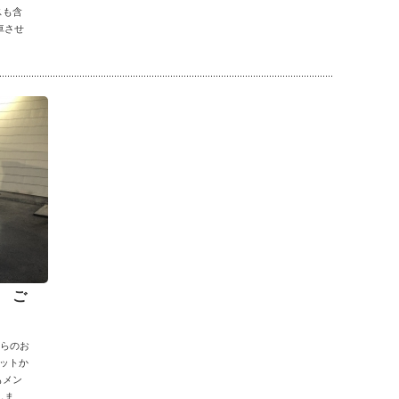
スも含
車させ
ス ご
からのお
ットか
もメン
しま