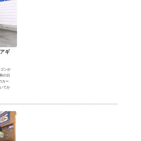
シアギ
ワゴンか
和の日
のカー
いてか