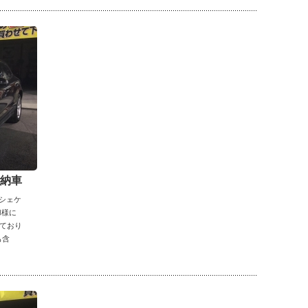
ご納車
ルシェケ
I様に
ており
も含