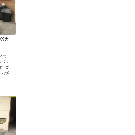
OXカ
ンRか
ンテナ
す！ご
いが始