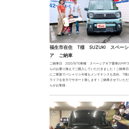
福生市在住 T様 SUZUKI スペー
ア ご納車
ご納車日 2020/8/10車種 スペーシアギア愛車のMR
らのお乗り換えでご購入していただきました！ご納車日
にご家族でパシャリ☆今後もメンテナンスも含め、T様
ライフを全力でサポート致します！ご納車させていただ
らがお客様...