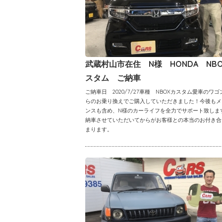
武蔵村山市在住 N様 HONDA NB
スタム ご納車
ご納車日 2020/7/27車種 NBOXカスタム愛車のワゴ
らのお乗り換えでご購入していただきました！今後もメ
ンスも含め、N様のカーライフを全力でサポート致しま
納車させていただいてからがお客様との本当のお付き合
まります。