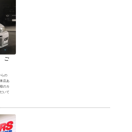
ン ご
からの
来店あ
T様のカ
だいて