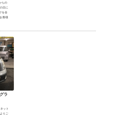
からの
の日に
フを全
お客様
ルグラ
ーネット
よりご