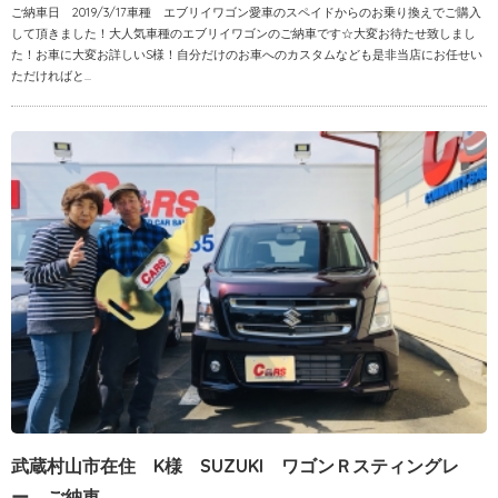
ご納車日 2019/3/17車種 エブリイワゴン愛車のスペイドからのお乗り換えでご購入
して頂きました！大人気車種のエブリイワゴンのご納車です☆大変お待たせ致しまし
た！お車に大変お詳しいS様！自分だけのお車へのカスタムなども是非当店にお任せい
ただければと...
武蔵村山市在住 K様 SUZUKI ワゴンＲスティングレ
ー ご納車