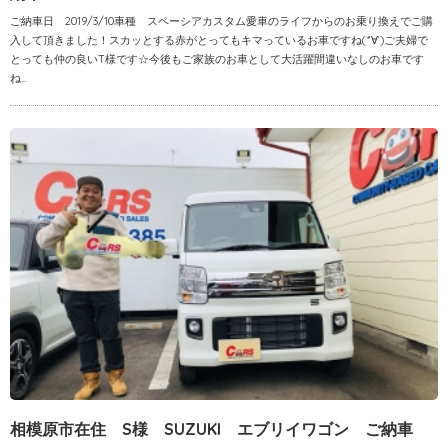
ご納車日 2019/3/10車種 スペーシアカスタム愛車のライフからのお乗り換えでご購
入して頂きました！スカッとする赤がとってもキマっているお車ですね(*‘∀‘)ご夫婦で
とっても仲の良いT様です☆今後もご家族のお車として大活躍間違いなしのお車です
ね...
相模原市在住 S様 SUZUKI エブリイワゴン ご納車