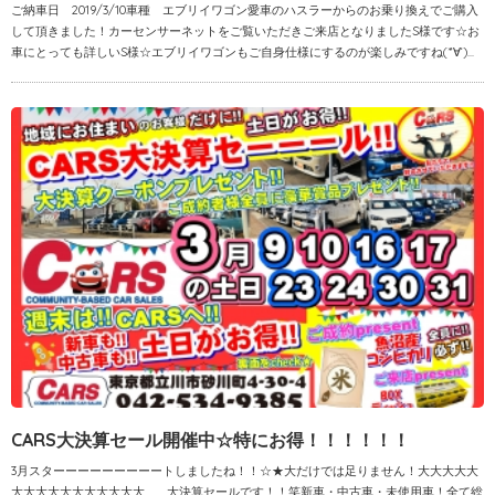
ご納車日 2019/3/10車種 エブリイワゴン愛車のハスラーからのお乗り換えでご購入
して頂きました！カーセンサーネットをご覧いただきご来店となりましたS様です☆お
車にとっても詳しいS様☆エブリイワゴンもご自身仕様にするのが楽しみですね(*‘∀‘)...
CARS大決算セール開催中☆特にお得！！！！！！
3月スターーーーーーーーートしましたね！！☆★大だけでは足りません！大大大大大
大大大大大大大大大大大..........大決算セールです！！笑新車・中古車・未使用車！全て総