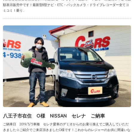
額表示販売中です！最新型8型ナビ・ETC・バックカメラ・ドライブレコーダー全てコ
ミコミ！乗り...
八王子市在住 O様 NISSAN セレナ ご納車
ご納車日 2019/3/5車種 セレナ愛車のデミオからのお乗り換えでご購入していただ
きました☆ご紹介でご来店頂きましたO様です！これからのレジャーのお供に間違いな