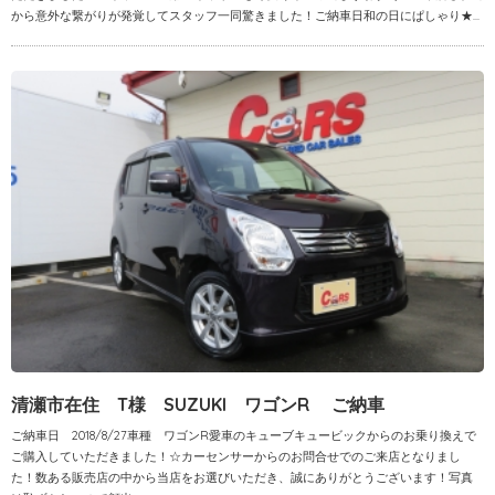
から意外な繋がりが発覚してスタッフ一同驚きました！ご納車日和の日にぱしゃり★...
清瀬市在住 T様 SUZUKI ワゴンR ご納車
ご納車日 2018/8/27車種 ワゴンR愛車のキューブキュービックからのお乗り換えで
ご購入していただきました！☆カーセンサーからのお問合せでのご来店となりまし
た！数ある販売店の中から当店をお選びいただき、誠にありがとうございます！写真