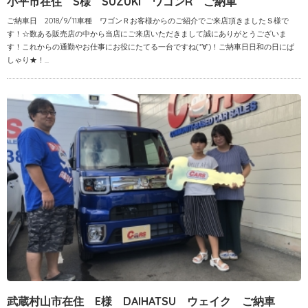
小平市在住 S様 SUZUKI ワゴンR ご納車
ご納車日 2018/9/11車種 ワゴンＲお客様からのご紹介でご来店頂きましたＳ様で
す！☆数ある販売店の中から当店にご来店いただきまして誠にありがとうございま
す！これからの通勤やお仕事にお役にたてる一台ですね(*‘∀‘)！ご納車日日和の日にぱ
しゃり★！...
武蔵村山市在住 E様 DAIHATSU ウェイク ご納車