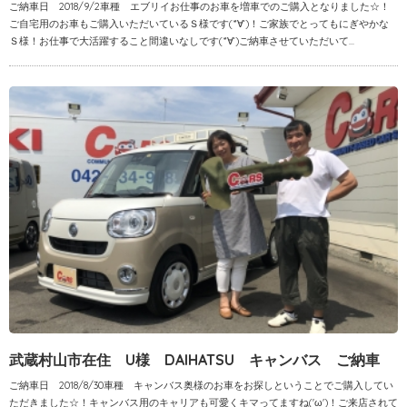
ご納車日 2018/9/2車種 エブリイお仕事のお車を増車でのご購入となりました☆！
ご自宅用のお車もご購入いただいているＳ様です(*‘∀‘)！ご家族でとってもにぎやかな
Ｓ様！お仕事で大活躍すること間違いなしです(*‘∀‘)ご納車させていただいて...
武蔵村山市在住 U様 DAIHATSU キャンバス ご納車
ご納車日 2018/8/30車種 キャンバス奥様のお車をお探しということでご購入してい
ただきました☆！キャンバス用のキャリアも可愛くキマってますね('ω')！ご来店されて