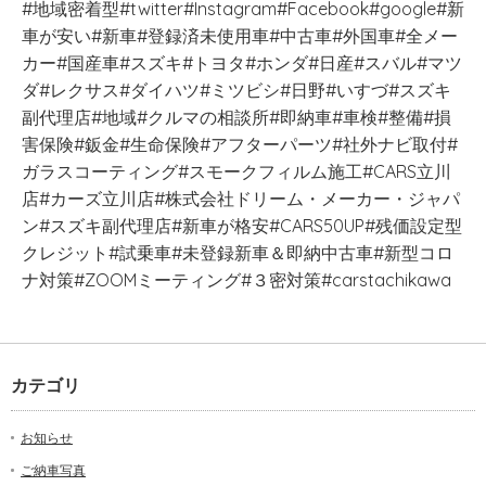
#地域密着型#twitter#Instagram#Facebook#google#新
車が安い#新車#登録済未使用車#中古車#外国車#全メー
カー#国産車#スズキ#トヨタ#ホンダ#日産#スバル#マツ
ダ#レクサス#ダイハツ#ミツビシ#日野#いすづ#スズキ
副代理店#地域#クルマの相談所#即納車#車検#整備#損
害保険#鈑金#生命保険#アフターパーツ#社外ナビ取付#
ガラスコーティング#スモークフィルム施工#CARS立川
店#カーズ立川店#株式会社ドリーム・メーカー・ジャパ
ン#スズキ副代理店#新車が格安#CARS50UP#残価設定型
クレジット#試乗車#未登録新車＆即納中古車#新型コロ
ナ対策#ZOOMミーティング#３密対策#carstachikawa
カテゴリ
お知らせ
ご納車写真