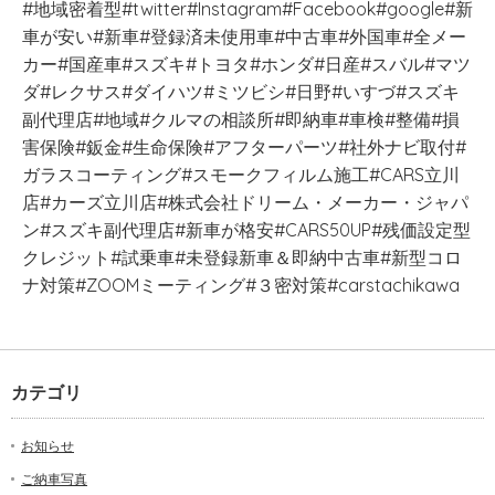
#地域密着型#twitter#Instagram#Facebook#google#新
車が安い#新車#登録済未使用車#中古車#外国車#全メー
カー#国産車#スズキ#トヨタ#ホンダ#日産#スバル#マツ
ダ#レクサス#ダイハツ#ミツビシ#日野#いすづ#スズキ
副代理店#地域#クルマの相談所#即納車#車検#整備#損
害保険#鈑金#生命保険#アフターパーツ#社外ナビ取付#
ガラスコーティング#スモークフィルム施工#CARS立川
店#カーズ立川店#株式会社ドリーム・メーカー・ジャパ
ン#スズキ副代理店#新車が格安#CARS50UP#残価設定型
クレジット#試乗車#未登録新車＆即納中古車#新型コロ
ナ対策#ZOOMミーティング#３密対策#carstachikawa
カテゴリ
お知らせ
ご納車写真