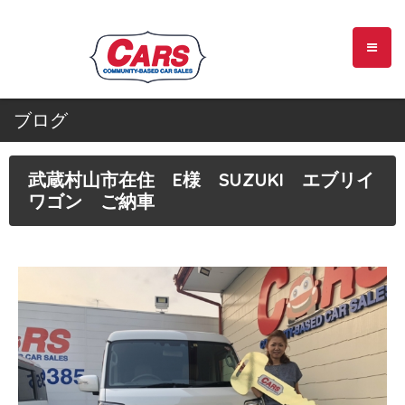
ブログ
武蔵村山市在住 E様 SUZUKI エブリイ
ワゴン ご納車