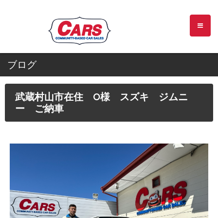
ブログ
武蔵村山市在住 O様 スズキ ジムニ
ー ご納車