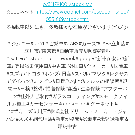
o/311791001/stocklist/
☆gooネット
https://www.goonet.com/usedcar_shop/
0551869/stock.html
※掲載車以外にも、多数様々な在庫がございます(=ﾟωﾟ)ﾉ
＃ジムニー#JB64＃ご納車#CARS#カーズ#CARS立川店#
立川市#東京都#自動車販売#地域密着型
#twitter#Instagram#Facebook#google#新車が安い#新
車#登録済未使用車#中古車#外国車#全メーカー#国産車
#スズキ#トヨタ#ホンダ#日産#スバル#マツダ#レクサス
#ダイハツ#ミツビシ#日野#いすづ#クルマの相談所#即
納車#車検#整備#損害保険#鈑金#生命保険#アフターパ
ーツ#社外ナビ取付#ガラスコーティング#スモークフィ
ルム施工#カーセンサー＃carsensor＃グーネット#goo-
net#カーズ立川店#株式会社ドリーム・メーカー・ジャ
パン#スズキ副代理店#新車が格安#試乗車#未登録新車＆
即納中古