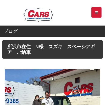
ブログ
所沢市在住 N様 スズキ スペーシアギ
ア ご納車