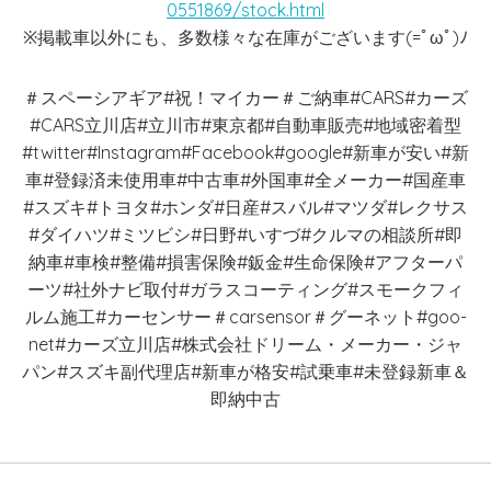
0551869/stock.html
※掲載車以外にも、多数様々な在庫がございます(=ﾟωﾟ)ﾉ
＃スペーシアギア#祝！マイカー＃ご納車#CARS#カーズ
#CARS立川店#立川市#東京都#自動車販売#地域密着型
#twitter#Instagram#Facebook#google#新車が安い#新
車#登録済未使用車#中古車#外国車#全メーカー#国産車
#スズキ#トヨタ#ホンダ#日産#スバル#マツダ#レクサス
#ダイハツ#ミツビシ#日野#いすづ#クルマの相談所#即
納車#車検#整備#損害保険#鈑金#生命保険#アフターパ
ーツ#社外ナビ取付#ガラスコーティング#スモークフィ
ルム施工#カーセンサー＃carsensor＃グーネット#goo-
net#カーズ立川店#株式会社ドリーム・メーカー・ジャ
パン#スズキ副代理店#新車が格安#試乗車#未登録新車＆
即納中古