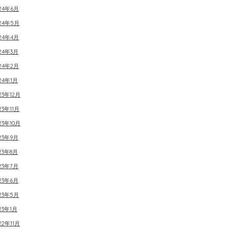
24年6月
024年5月
24年4月
24年3月
24年2月
24年1月
23年12月
23年11月
23年10月
23年9月
23年8月
23年7月
23年6月
23年5月
23年1月
22年11月