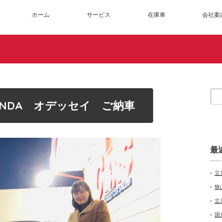
ホーム
サービス
在庫車
会社案
NDA オデッセイ ご納車
最
立
狭
立
国