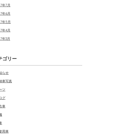
17年7月
17年6月
17年5月
17年4月
17年3月
テゴリー
知らせ
納車写真
ーツ
ログ
古車
備
車
使用車