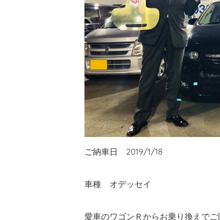
ご納車日 2019/1/18
車種 オデッセイ
愛車のワゴンＲからお乗り換えでご