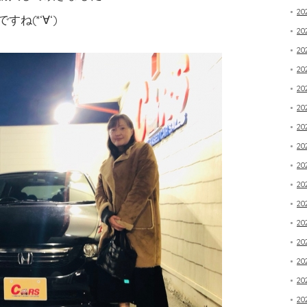
20
(*‘∀‘)
2
20
2
2
2
2
20
2
20
20
20
20
20
20
20