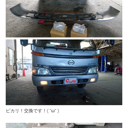
ピカリ！交換です！( ˘ω˘ )