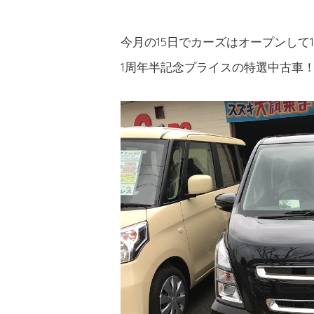
今月の15日でカーズはオープンして
1周年半記念プライスの特選中古車