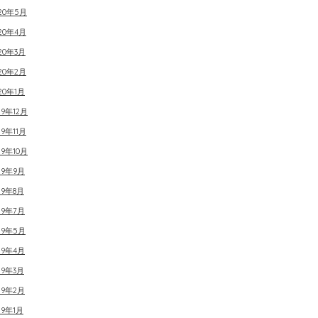
020年5月
20年4月
20年3月
20年2月
20年1月
19年12月
19年11月
19年10月
19年9月
19年8月
19年7月
19年5月
19年4月
19年3月
19年2月
19年1月