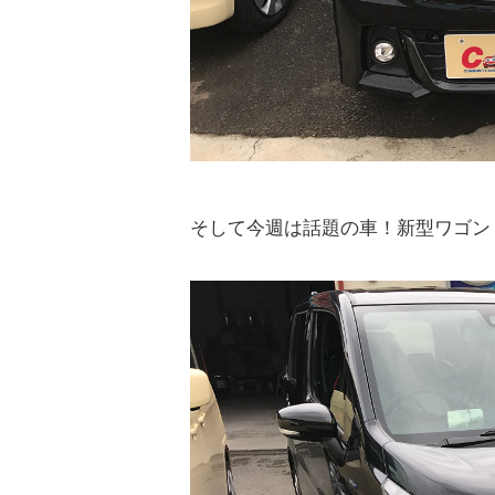
そして今週は話題の車！新型ワゴン