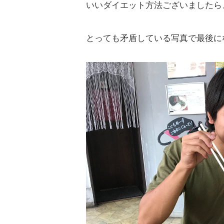
いいダイエット方法ございましたら
とっても矛盾している写真で最後に