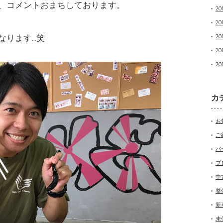
、コメントおまちしております。
20
20
なります…笑
20
20
20
カ
お
ご
パ
ブ
中
整
新
未