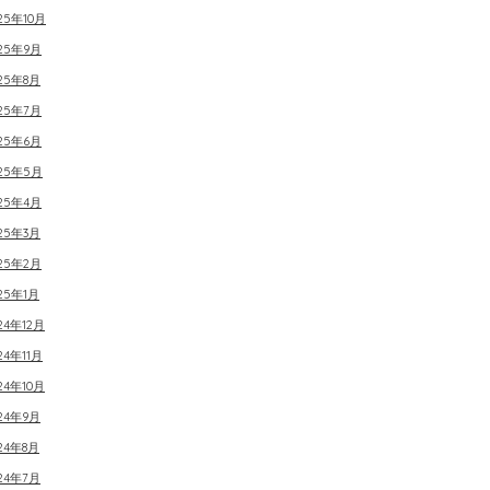
25年10月
025年9月
25年8月
025年7月
025年6月
025年5月
025年4月
25年3月
025年2月
25年1月
24年12月
24年11月
24年10月
24年9月
24年8月
24年7月