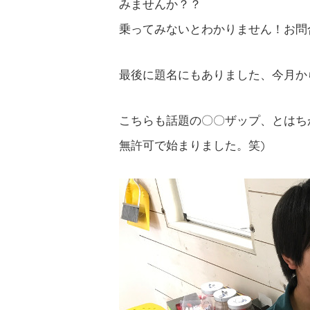
みませんか？？
乗ってみないとわかりません！お問
最後に題名にもありました、今月か
こちらも話題の〇〇ザップ、とはち
無許可で始まりました。笑)