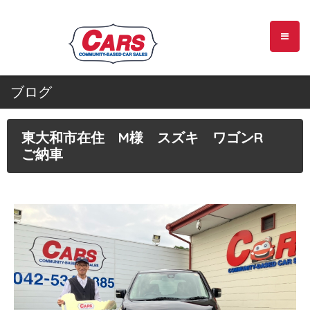
ブログ
東大和市在住 M様 スズキ ワゴンR
ご納車