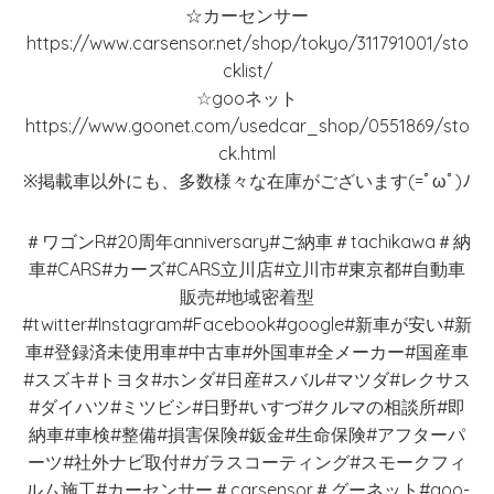
☆カーセンサー
https://www.carsensor.net/shop/tokyo/311791001/sto
cklist/
☆gooネット
https://www.goonet.com/usedcar_shop/0551869/sto
ck.html
※掲載車以外にも、多数様々な在庫がございます(=ﾟωﾟ)ﾉ
＃ワゴンR#20周年anniversary#ご納車＃tachikawa＃納
車#CARS#カーズ#CARS立川店#立川市#東京都#自動車
販売#地域密着型
#twitter#Instagram#Facebook#google#新車が安い#新
車#登録済未使用車#中古車#外国車#全メーカー#国産車
#スズキ#トヨタ#ホンダ#日産#スバル#マツダ#レクサス
#ダイハツ#ミツビシ#日野#いすづ#クルマの相談所#即
納車#車検#整備#損害保険#鈑金#生命保険#アフターパ
ーツ#社外ナビ取付#ガラスコーティング#スモークフィ
ルム施工#カーセンサー＃carsensor＃グーネット#goo-