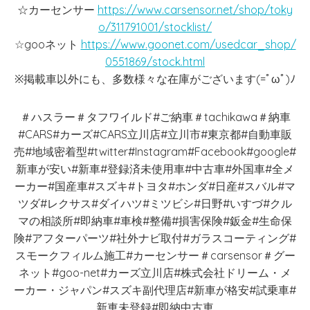
☆カーセンサー
https://www.carsensor.net/shop/toky
o/311791001/stocklist/
☆gooネット
https://www.goonet.com/usedcar_shop/
0551869/stock.html
※掲載車以外にも、多数様々な在庫がございます(=ﾟωﾟ)ﾉ
＃ハスラー＃タフワイルド#ご納車＃tachikawa＃納車
#CARS#カーズ#CARS立川店#立川市#東京都#自動車販
売#地域密着型#twitter#Instagram#Facebook#google#
新車が安い#新車#登録済未使用車#中古車#外国車#全メ
ーカー#国産車#スズキ#トヨタ#ホンダ#日産#スバル#マ
ツダ#レクサス#ダイハツ#ミツビシ#日野#いすづ#クル
マの相談所#即納車#車検#整備#損害保険#鈑金#生命保
険#アフターパーツ#社外ナビ取付#ガラスコーティング#
スモークフィルム施工#カーセンサー＃carsensor＃グー
ネット#goo-net#カーズ立川店#株式会社ドリーム・メ
ーカー・ジャパン#スズキ副代理店#新車が格安#試乗車#
新車未登録#即納中古車