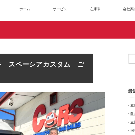
ホーム
サービス
在庫車
会社案
キ スペーシアカスタム ご
最
立
狭
立
国