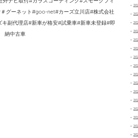
#社外ナビ取付#ガラスコーティング#スモークフィ
20
or＃グーネット#goo-net#カーズ立川店#株式会社
20
ズキ副代理店#新車が格安#試乗車#新車未登録#即
2
20
納中古車
20
20
20
20
20
20
20
20
20
20
20
20