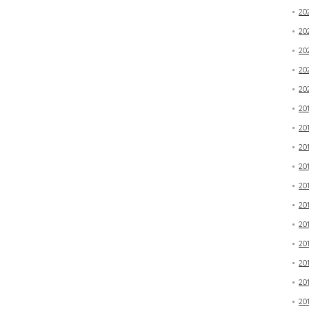
2
20
20
20
20
20
20
20
20
20
20
20
20
20
20
20