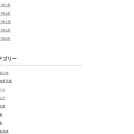
17年7月
17年6月
17年5月
17年4月
17年3月
テゴリー
知らせ
納車写真
ーツ
ログ
古車
備
車
使用車