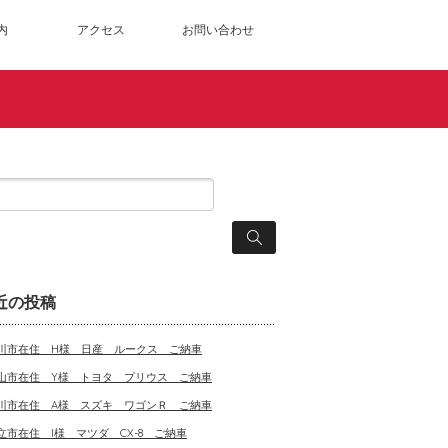
内
アクセス
お問い合わせ
近の投稿
川市在住 H様 日産 ルークス ご納車
山市在住 Y様 トヨタ プリウス ご納車
川市在住 A様 スズキ ワゴンＲ ご納車
立市在住 I様 マツダ CX-8 ご納車