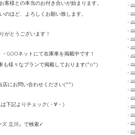
お客様との本当のお付き合いが始まります。
20
いのほど、よろしくお願い致します。
2
20
2
りがとうございます！
2
2
・GOOネットにて在庫車を掲載中です！
2
も様々なプランで掲載しております(^o^)
20
2
20
店にお問い合わせください(^^)
20
20
は下記よりチェック(・∀・)
20
20
ーズ 立川』で検索✓
20
20