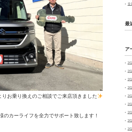
立
最
ア
20
20
2
20
よりお乗り換えのご相談でご来店頂きました
20
20
20
様のカーライフを全力でサポート致します！
20
20