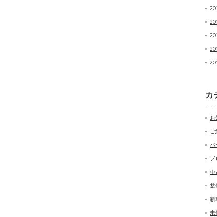
20
20
20
20
20
カ
お
ご
パ
ブ
中
整
新
未