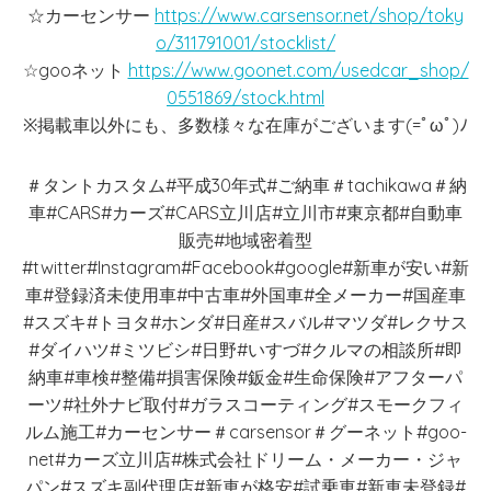
☆カーセンサー
https://www.carsensor.net/shop/toky
o/311791001/stocklist/
☆gooネット
https://www.goonet.com/usedcar_shop/
0551869/stock.html
※掲載車以外にも、多数様々な在庫がございます(=ﾟωﾟ)ﾉ
＃タントカスタム#平成30年式#ご納車＃tachikawa＃納
車#CARS#カーズ#CARS立川店#立川市#東京都#自動車
販売#地域密着型
#twitter#Instagram#Facebook#google#新車が安い#新
車#登録済未使用車#中古車#外国車#全メーカー#国産車
#スズキ#トヨタ#ホンダ#日産#スバル#マツダ#レクサス
#ダイハツ#ミツビシ#日野#いすづ#クルマの相談所#即
納車#車検#整備#損害保険#鈑金#生命保険#アフターパ
ーツ#社外ナビ取付#ガラスコーティング#スモークフィ
ルム施工#カーセンサー＃carsensor＃グーネット#goo-
net#カーズ立川店#株式会社ドリーム・メーカー・ジャ
パン#スズキ副代理店#新車が格安#試乗車#新車未登録#