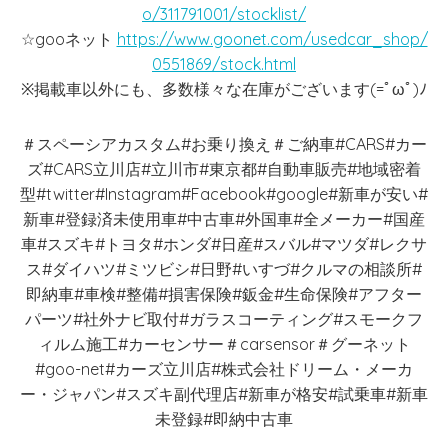
o/311791001/stocklist/
☆gooネット
https://www.goonet.com/usedcar_shop/
0551869/stock.html
※掲載車以外にも、多数様々な在庫がございます(=ﾟωﾟ)ﾉ
＃スペーシアカスタム#お乗り換え＃ご納車#CARS#カー
ズ#CARS立川店#立川市#東京都#自動車販売#地域密着
型#twitter#Instagram#Facebook#google#新車が安い#
新車#登録済未使用車#中古車#外国車#全メーカー#国産
車#スズキ#トヨタ#ホンダ#日産#スバル#マツダ#レクサ
ス#ダイハツ#ミツビシ#日野#いすづ#クルマの相談所#
即納車#車検#整備#損害保険#鈑金#生命保険#アフター
パーツ#社外ナビ取付#ガラスコーティング#スモークフ
ィルム施工#カーセンサー＃carsensor＃グーネット
#goo-net#カーズ立川店#株式会社ドリーム・メーカ
ー・ジャパン#スズキ副代理店#新車が格安#試乗車#新車
未登録#即納中古車