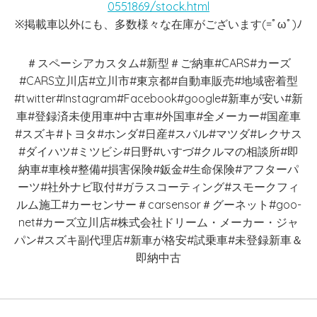
0551869/stock.html
※掲載車以外にも、多数様々な在庫がございます(=ﾟωﾟ)ﾉ
＃スペーシアカスタム#新型＃ご納車#CARS#カーズ
#CARS立川店#立川市#東京都#自動車販売#地域密着型
#twitter#Instagram#Facebook#google#新車が安い#新
車#登録済未使用車#中古車#外国車#全メーカー#国産車
#スズキ#トヨタ#ホンダ#日産#スバル#マツダ#レクサス
#ダイハツ#ミツビシ#日野#いすづ#クルマの相談所#即
納車#車検#整備#損害保険#鈑金#生命保険#アフターパ
ーツ#社外ナビ取付#ガラスコーティング#スモークフィ
ルム施工#カーセンサー＃carsensor＃グーネット#goo-
net#カーズ立川店#株式会社ドリーム・メーカー・ジャ
パン#スズキ副代理店#新車が格安#試乗車#未登録新車＆
即納中古