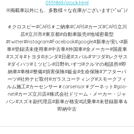
0551869/stock.html
※掲載車以外にも、多数様々な在庫がございます(=ﾟωﾟ)ﾉ
＃クロスビー#CARS＃ご納車#CARS#カーズ#CARS立川
店#立川市#東京都#自動車販売#地域密着型
#twitter#Instagram#Facebook#google#新車が安い#新
車#登録済未使用車#中古車#外国車#全メーカー#国産車
#スズキ#トヨタ#ホンダ#日産#スバル#マツダ#レクサス
#ダイハツ#ミツビシ#日野#いすづ#クルマの相談所#即
納車#車検#整備#損害保険#鈑金#生命保険#アフターパ
ーツ#社外ナビ取付#ガラスコーティング#スモークフィ
ルム施工#カーセンサー＃carsensor＃グーネット#goo-
net#カーズ立川店#株式会社ドリーム・メーカー・ジャ
パン#スズキ副代理店#新車が格安#試乗車#未登録新車＆
即納中古