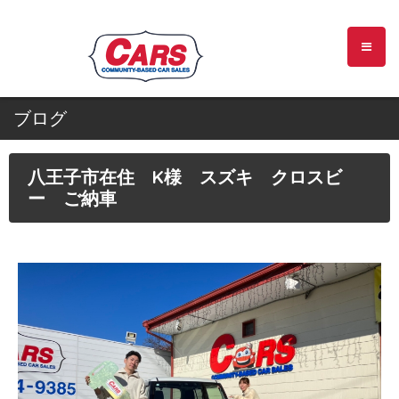
ブログ
八王子市在住 K様 スズキ クロスビ
ー ご納車