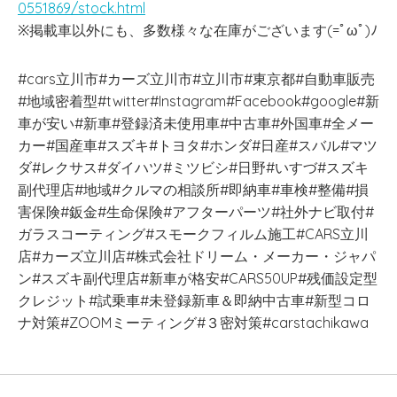
0551869/stock.html
※掲載車以外にも、多数様々な在庫がございます(=ﾟωﾟ)ﾉ
#cars立川市#カーズ立川市#立川市#東京都#自動車販売
#地域密着型#twitter#Instagram#Facebook#google#新
車が安い#新車#登録済未使用車#中古車#外国車#全メー
カー#国産車#スズキ#トヨタ#ホンダ#日産#スバル#マツ
ダ#レクサス#ダイハツ#ミツビシ#日野#いすづ#スズキ
副代理店#地域#クルマの相談所#即納車#車検#整備#損
害保険#鈑金#生命保険#アフターパーツ#社外ナビ取付#
ガラスコーティング#スモークフィルム施工#CARS立川
店#カーズ立川店#株式会社ドリーム・メーカー・ジャパ
ン#スズキ副代理店#新車が格安#CARS50UP#残価設定型
クレジット#試乗車#未登録新車＆即納中古車#新型コロ
ナ対策#ZOOMミーティング#３密対策#carstachikawa