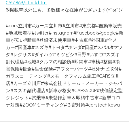
0551869/stock.html
※掲載車以外にも、多数様々な在庫がございます(=ﾟωﾟ)ﾉ
#cars立川市#カーズ立川市#立川市#東京都#自動車販売
#地域密着型#twitter#Instagram#Facebook#google#新
車が安い#新車#登録済未使用車#中古車#外国車#全メー
カー#国産車#スズキ#トヨタ#ホンダ#日産#スバル#マツ
ダ#レクサス#ダイハツ#ミツビシ#日野#いすづ#スズキ
副代理店#地域#クルマの相談所#即納車#車検#整備#損
害保険#鈑金#生命保険#アフターパーツ#社外ナビ取付#
ガラスコーティング#スモークフィルム施工#CARS立川
店#カーズ立川店#株式会社ドリーム・メーカー・ジャパ
ン#スズキ副代理店#新車が格安#CARS50UP#残価設定型
クレジット#試乗車#未登録新車＆即納中古車#新型コロ
ナ対策#ZOOMミーティング#３密対策#carstachikawa