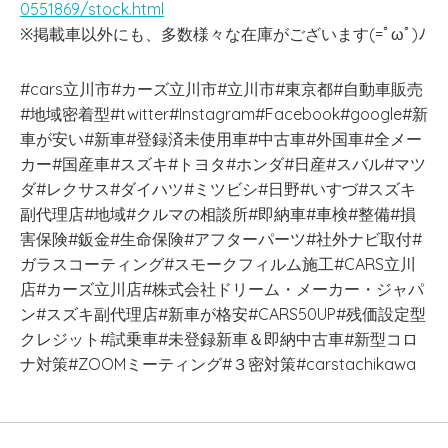
0551869/stock.html
※掲載車以外にも、多数様々な在庫がございます(=ﾟωﾟ)ﾉ
#cars立川市#カーズ立川市#立川市#東京都#自動車販売
#地域密着型#twitter#Instagram#Facebook#google#新
車が安い#新車#登録済未使用車#中古車#外国車#全メー
カー#国産車#スズキ#トヨタ#ホンダ#日産#スバル#マツ
ダ#レクサス#ダイハツ#ミツビシ#日野#いすづ#スズキ
副代理店#地域#クルマの相談所#即納車#車検#整備#損
害保険#鈑金#生命保険#アフターパーツ#社外ナビ取付#
ガラスコーティング#スモークフィルム施工#CARS立川
店#カーズ立川店#株式会社ドリーム・メーカー・ジャパ
ン#スズキ副代理店#新車が格安#CARS50UP#残価設定型
クレジット#試乗車#未登録新車＆即納中古車#新型コロ
ナ対策#ZOOMミーティング#３密対策#carstachikawa