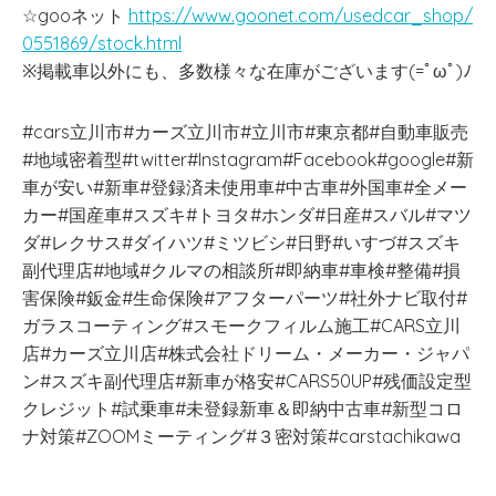
☆gooネット
https://www.goonet.com/usedcar_shop/
0551869/stock.html
※掲載車以外にも、多数様々な在庫がございます(=ﾟωﾟ)ﾉ
#cars立川市#カーズ立川市#立川市#東京都#自動車販売
#地域密着型#twitter#Instagram#Facebook#google#新
車が安い#新車#登録済未使用車#中古車#外国車#全メー
カー#国産車#スズキ#トヨタ#ホンダ#日産#スバル#マツ
ダ#レクサス#ダイハツ#ミツビシ#日野#いすづ#スズキ
副代理店#地域#クルマの相談所#即納車#車検#整備#損
害保険#鈑金#生命保険#アフターパーツ#社外ナビ取付#
ガラスコーティング#スモークフィルム施工#CARS立川
店#カーズ立川店#株式会社ドリーム・メーカー・ジャパ
ン#スズキ副代理店#新車が格安#CARS50UP#残価設定型
クレジット#試乗車#未登録新車＆即納中古車#新型コロ
ナ対策#ZOOMミーティング#３密対策#carstachikawa