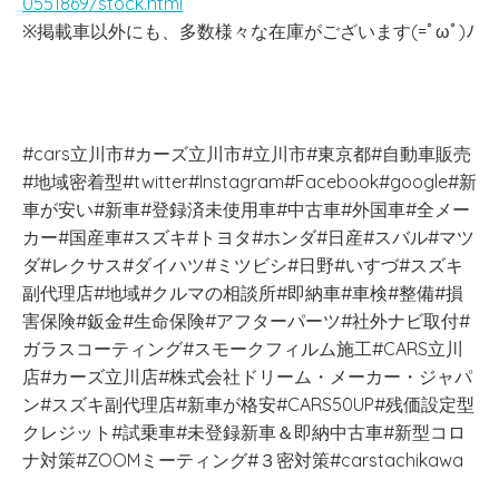
0551869/stock.html
※掲載車以外にも、多数様々な在庫がございます(=ﾟωﾟ)ﾉ
#cars立川市#カーズ立川市#立川市#東京都#自動車販売
#地域密着型#twitter#Instagram#Facebook#google#新
車が安い#新車#登録済未使用車#中古車#外国車#全メー
カー#国産車#スズキ#トヨタ#ホンダ#日産#スバル#マツ
ダ#レクサス#ダイハツ#ミツビシ#日野#いすづ#スズキ
副代理店#地域#クルマの相談所#即納車#車検#整備#損
害保険#鈑金#生命保険#アフターパーツ#社外ナビ取付#
ガラスコーティング#スモークフィルム施工#CARS立川
店#カーズ立川店#株式会社ドリーム・メーカー・ジャパ
ン#スズキ副代理店#新車が格安#CARS50UP#残価設定型
クレジット#試乗車#未登録新車＆即納中古車#新型コロ
ナ対策#ZOOMミーティング#３密対策#carstachikawa