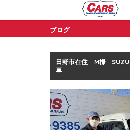
ブログ
日野市在住 M様 SUZ
車