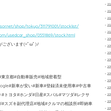
2
20
20
20
sor.net/shop/tokyo/311791001/stocklist/
20
com/usedcar_shop/0551869/stock.html
20
ざいます(=ﾟωﾟ)ﾉ
20
20
20
20
20
市#東京都#自動車販売#地域密着型
20
book#google#新車が安い#新車#登録済未使用車#中古車
20
キ#トヨタ#ホンダ#日産#スバル#マツダ#レクサ
20
20
づ#スズキ副代理店#地域#クルマの相談所#即納車
20