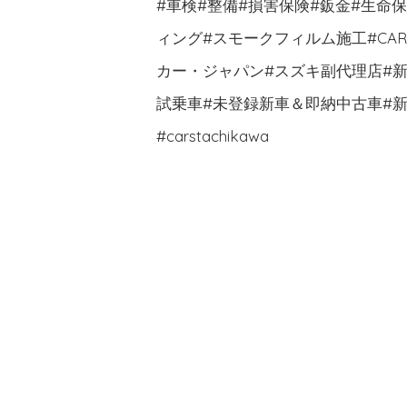
#車検#整備#損害保険#鈑金#生命
ィング#スモークフィルム施工#CA
カー・ジャパン#スズキ副代理店#新車
試乗車#未登録新車＆即納中古車#新
#carstachikawa