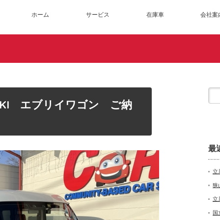
ホーム
サービス
在庫車
会社案
UKI エブリイワゴン ご納
最
立
狭
立
国