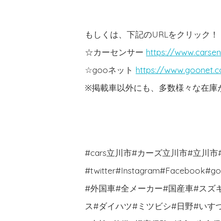
もしくは、下記のURLをクリック！
☆カーセンサー
https://www.carsen
☆gooネット
https://www.goonet.
※掲載車以外にも、多数様々な在庫がご
#cars立川市#カーズ立川市#立川
#twitter#Instagram#Face
#外国車#全メーカー#国産車#スズ
ス#ダイハツ#ミツビシ#日野#いす