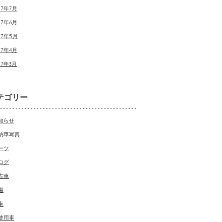
17年7月
17年6月
17年5月
17年4月
17年3月
テゴリー
知らせ
納車写真
ーツ
ログ
古車
備
車
使用車