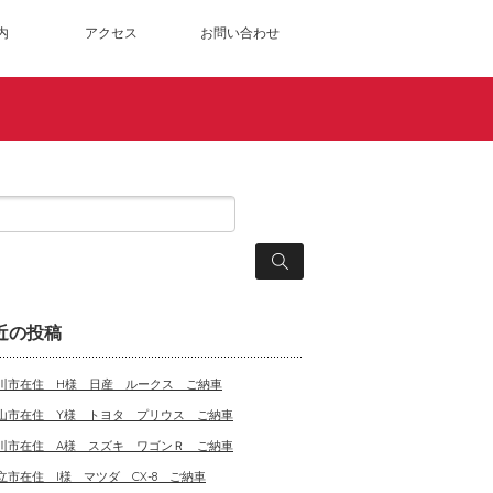
内
アクセス
お問い合わせ
近の投稿
川市在住 H様 日産 ルークス ご納車
山市在住 Y様 トヨタ プリウス ご納車
川市在住 A様 スズキ ワゴンＲ ご納車
立市在住 I様 マツダ CX-8 ご納車