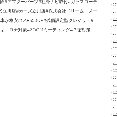
保険#アフターパーツ#社外ナビ取付#ガラスコーテ
20
RS立川店#カーズ立川店#株式会社ドリーム・メー
20
20
が格安#CARS50UP#残価設定型クレジット#
20
型コロナ対策#ZOOMミーティング#３密対策
20
20
20
20
20
20
20
20
20
20
20
20