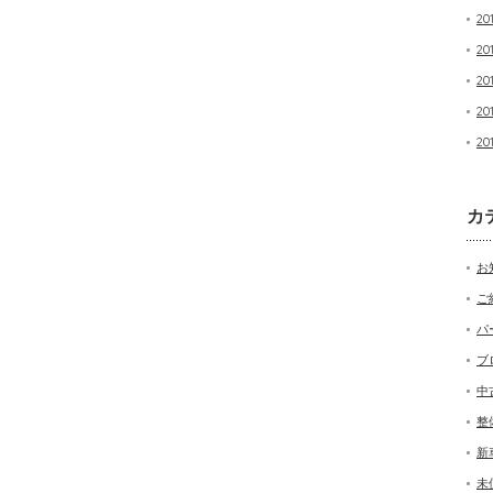
20
20
20
20
20
カ
お
ご
パ
ブ
中
整
新
未