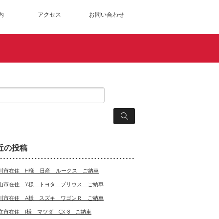
内
アクセス
お問い合わせ
近の投稿
川市在住 H様 日産 ルークス ご納車
山市在住 Y様 トヨタ プリウス ご納車
川市在住 A様 スズキ ワゴンＲ ご納車
立市在住 I様 マツダ CX-8 ご納車