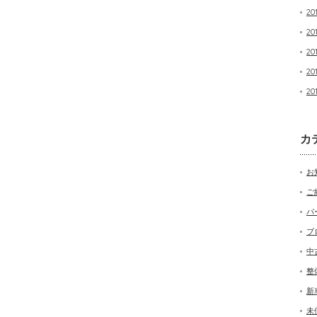
20
20
20
20
20
カ
お
ご
パ
ブ
中
整
新
未