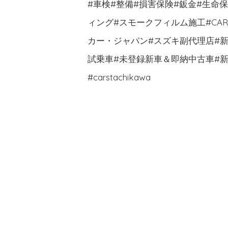
#車検#整備#損害保険#鈑金#生命
ィング#スモークフィルム施工#CA
カー・ジャパン#スズキ副代理店#新車
試乗車#未登録新車＆即納中古車#新
#carstachikawa