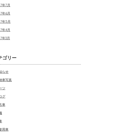
17年7月
17年6月
17年5月
17年4月
17年3月
テゴリー
知らせ
納車写真
ーツ
ログ
古車
備
車
使用車