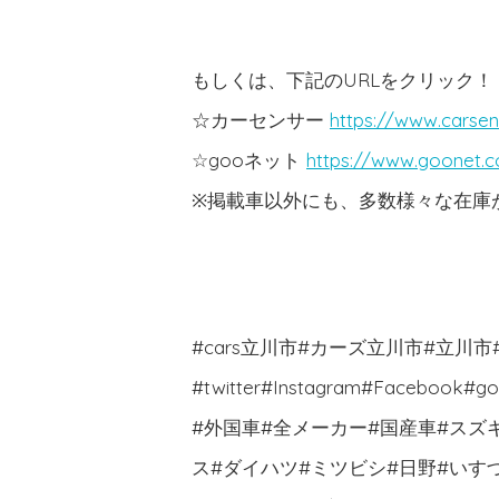
もしくは、下記のURLをクリック！
☆カーセンサー
https://www.carsen
☆gooネット
https://www.goonet.
※掲載車以外にも、多数様々な在庫がご
#cars立川市#カーズ立川市#立川
#twitter#Instagram#Face
#外国車#全メーカー#国産車#スズ
ス#ダイハツ#ミツビシ#日野#いす