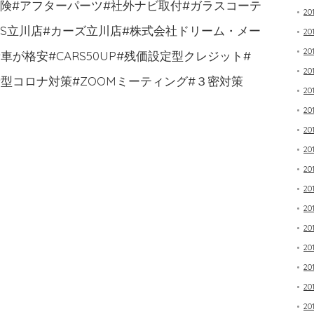
保険#アフターパーツ#社外ナビ取付#ガラスコーテ
20
RS立川店#カーズ立川店#株式会社ドリーム・メー
20
20
が格安#CARS50UP#残価設定型クレジット#
20
型コロナ対策#ZOOMミーティング#３密対策
20
20
20
20
20
20
20
20
20
20
20
20