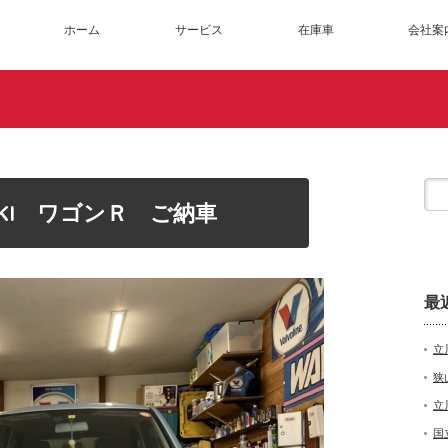
ホーム
サービス
在庫車
会社案
UKI ワゴンＲ ご納車
最
立
狭
立
国