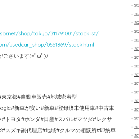
2
20
20
20
sor.net/shop/tokyo/311791001/stocklist/
20
com/usedcar_shop/0551869/stock.html
20
ざいます(=ﾟωﾟ)ﾉ
20
20
20
20
20
市#東京都#自動車販売#地域密着型
20
book#google#新車が安い#新車#登録済未使用車#中古車
20
キ#トヨタ#ホンダ#日産#スバル#マツダ#レクサ
20
20
づ#スズキ副代理店#地域#クルマの相談所#即納車
20