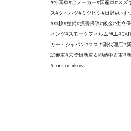
#外国車#全メーカー#国産車#スズ
ス#ダイハツ#ミツビシ#日野#いす
#車検#整備#損害保険#鈑金#生命
ィング#スモークフィルム施工#CA
カー・ジャパン#スズキ副代理店#新車
試乗車#未登録新車＆即納中古車#新
#carstachikawa