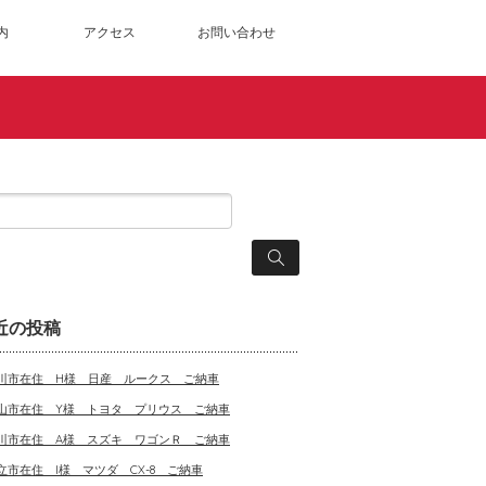
内
アクセス
お問い合わせ
近の投稿
川市在住 H様 日産 ルークス ご納車
山市在住 Y様 トヨタ プリウス ご納車
川市在住 A様 スズキ ワゴンＲ ご納車
立市在住 I様 マツダ CX-8 ご納車