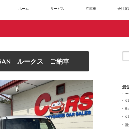
ホーム
サービス
在庫車
会社案
SSAN ルークス ご納車
最
立
狭
立
国