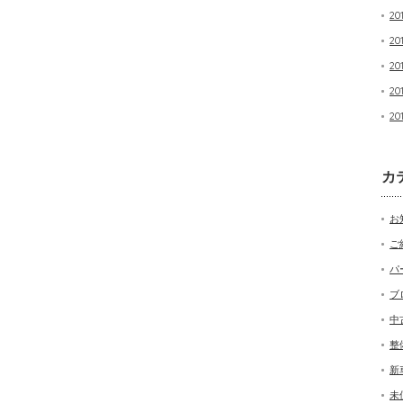
20
20
20
20
20
カ
お
ご
パ
ブ
中
整
新
未