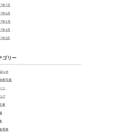
17年7月
17年6月
17年5月
17年4月
17年3月
テゴリー
知らせ
納車写真
ーツ
ログ
古車
備
車
使用車