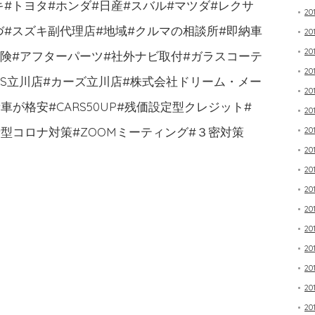
キ#トヨタ#ホンダ#日産#スバル#マツダ#レクサ
20
づ#スズキ副代理店#地域#クルマの相談所#即納車
20
20
保険#アフターパーツ#社外ナビ取付#ガラスコーテ
20
RS立川店#カーズ立川店#株式会社ドリーム・メー
20
が格安#CARS50UP#残価設定型クレジット#
20
型コロナ対策#ZOOMミーティング#３密対策
20
20
20
20
20
20
20
20
20
20