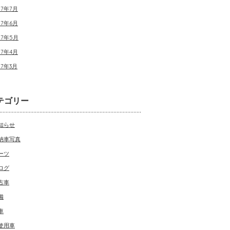
17年7月
17年6月
17年5月
17年4月
17年3月
テゴリー
知らせ
納車写真
ーツ
ログ
古車
備
車
使用車