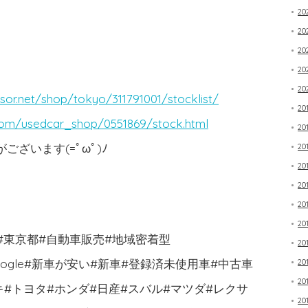
2
20
20
20
20
sor.net/shop/tokyo/311791001/stocklist/
20
com/usedcar_shop/0551869/stock.html
20
ざいます(=ﾟωﾟ)ﾉ
20
20
20
20
20
市#東京都#自動車販売#地域密着型
20
book#google#新車が安い#新車#登録済未使用車#中古車
20
20
キ#トヨタ#ホンダ#日産#スバル#マツダ#レクサ
20