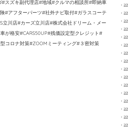
づ#スズキ副代理店#地域#クルマの相談所#即納車
20
保険#アフターパーツ#社外ナビ取付#ガラスコーテ
20
20
RS立川店#カーズ立川店#株式会社ドリーム・メー
20
が格安#CARS50UP#残価設定型クレジット#
20
型コロナ対策#ZOOMミーティング#３密対策
20
20
20
20
20
20
20
20
20
20
20