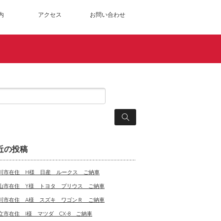
内
アクセス
お問い合わせ
近の投稿
川市在住 H様 日産 ルークス ご納車
山市在住 Y様 トヨタ プリウス ご納車
川市在住 A様 スズキ ワゴンＲ ご納車
立市在住 I様 マツダ CX-8 ご納車