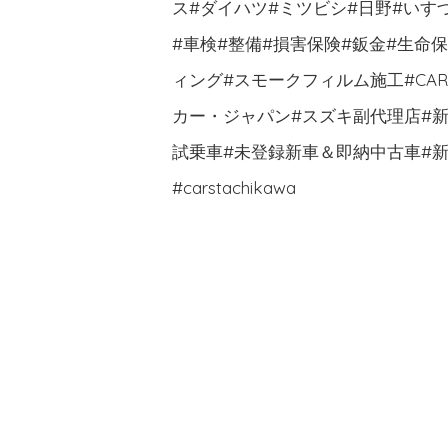
ス#ダイハツ#ミツビシ#日野#いす
#車検#整備#損害保険#鈑金#生命
ィング#スモークフィルム施工#CA
カー・ジャパン#スズキ副代理店#新車
試乗車#未登録新車＆即納中古車#新
#carstachikawa