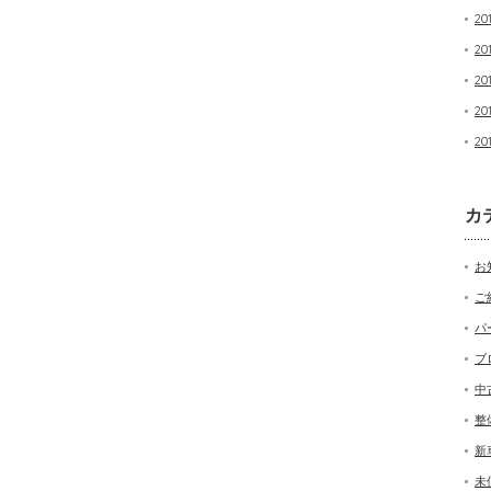
20
20
20
20
20
カ
お
ご
パ
ブ
中
整
新
未