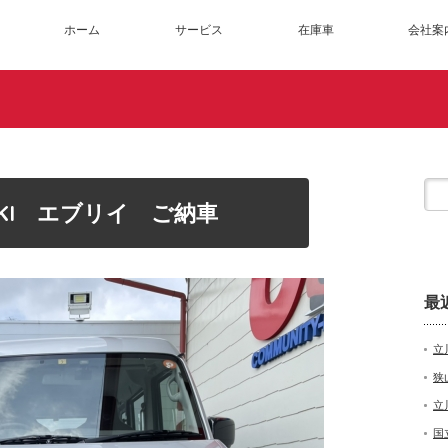
ホーム
サービス
在庫車
会社案
UKI エブリイ ご納車
最
立
狭
立
国