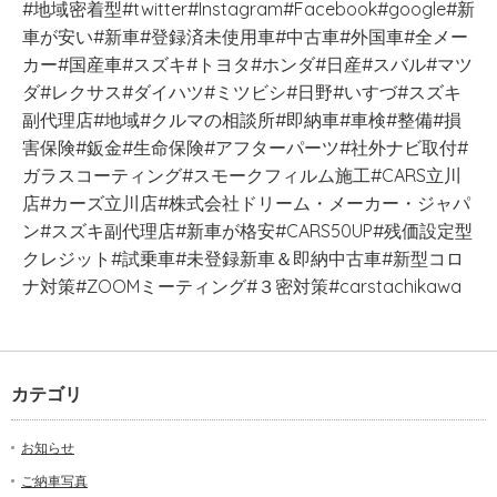
#地域密着型#twitter#Instagram#Facebook#google#新
車が安い#新車#登録済未使用車#中古車#外国車#全メー
カー#国産車#スズキ#トヨタ#ホンダ#日産#スバル#マツ
ダ#レクサス#ダイハツ#ミツビシ#日野#いすづ#スズキ
副代理店#地域#クルマの相談所#即納車#車検#整備#損
害保険#鈑金#生命保険#アフターパーツ#社外ナビ取付#
ガラスコーティング#スモークフィルム施工#CARS立川
店#カーズ立川店#株式会社ドリーム・メーカー・ジャパ
ン#スズキ副代理店#新車が格安#CARS50UP#残価設定型
クレジット#試乗車#未登録新車＆即納中古車#新型コロ
ナ対策#ZOOMミーティング#３密対策#carstachikawa
カテゴリ
お知らせ
ご納車写真