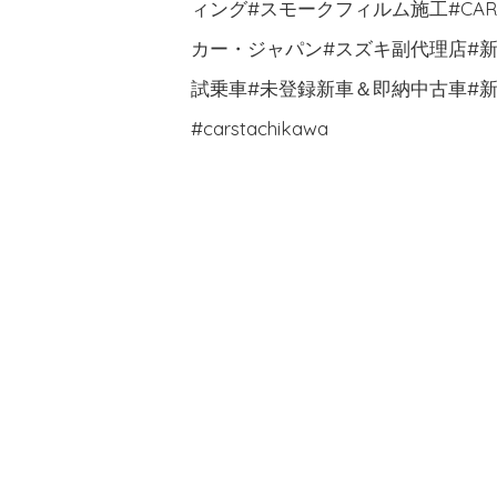
ィング#スモークフィルム施工#CA
カー・ジャパン#スズキ副代理店#新車
試乗車#未登録新車＆即納中古車#新
#carstachikawa