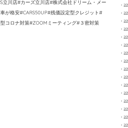
RS立川店#カーズ立川店#株式会社ドリーム・メー
20
が格安#CARS50UP#残価設定型クレジット#
20
20
型コロナ対策#ZOOMミーティング#３密対策
20
20
20
20
20
20
20
20
20
20
20
20
20