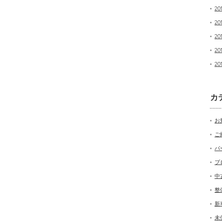
20
20
20
20
20
カ
お
ご
パ
ブ
中
整
新
未