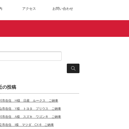
内
アクセス
お問い合わせ
近の投稿
川市在住 H様 日産 ルークス ご納車
山市在住 Y様 トヨタ プリウス ご納車
川市在住 A様 スズキ ワゴンＲ ご納車
立市在住 I様 マツダ CX-8 ご納車