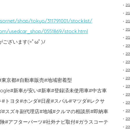
2
20
sor.net/shop/tokyo/311791001/stocklist/
20
20
com/usedcar_shop/0551869/stock.html
20
ざいます(=ﾟωﾟ)ﾉ
20
20
20
20
20
市#東京都#自動車販売#地域密着型
20
book#google#新車が安い#新車#登録済未使用車#中古車
20
キ#トヨタ#ホンダ#日産#スバル#マツダ#レクサ
20
づ#スズキ副代理店#地域#クルマの相談所#即納車
20
20
保険#アフターパーツ#社外ナビ取付#ガラスコーテ
20