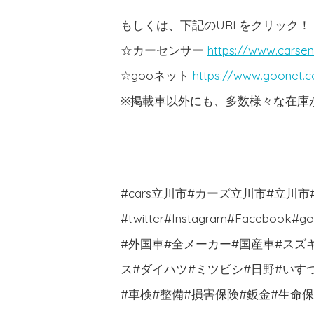
もしくは、下記のURLをクリック！
☆カーセンサー
https://www.carsen
☆gooネット
https://www.goonet.
※掲載車以外にも、多数様々な在庫がご
#cars立川市#カーズ立川市#立川
#twitter#Instagram#Face
#外国車#全メーカー#国産車#スズ
ス#ダイハツ#ミツビシ#日野#いす
#車検#整備#損害保険#鈑金#生命