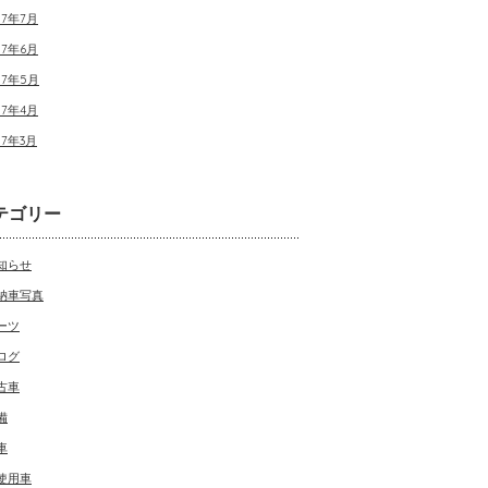
17年7月
17年6月
17年5月
17年4月
17年3月
テゴリー
知らせ
納車写真
ーツ
ログ
古車
備
車
使用車