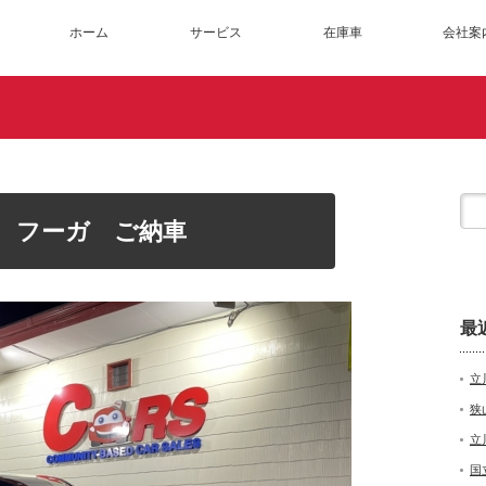
ホーム
サービス
在庫車
会社案
N フーガ ご納車
最
立
狭
立
国