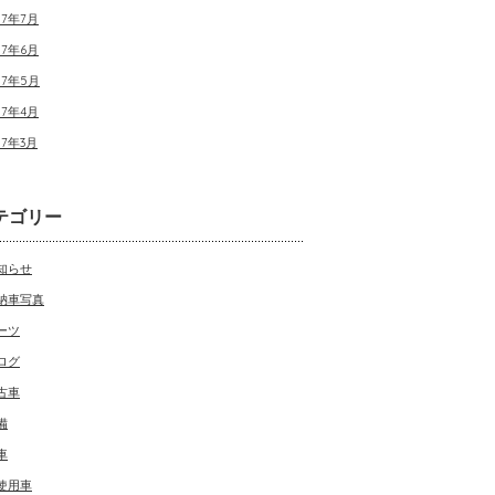
17年7月
17年6月
17年5月
17年4月
17年3月
テゴリー
知らせ
納車写真
ーツ
ログ
古車
備
車
使用車