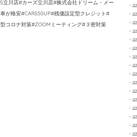
RS立川店#カーズ立川店#株式会社ドリーム・メー
20
が格安#CARS50UP#残価設定型クレジット#
20
20
型コロナ対策#ZOOMミーティング#３密対策
20
20
20
20
20
20
20
20
20
20
20
20
20