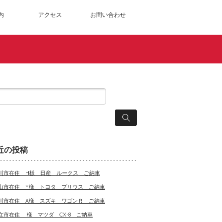
内
アクセス
お問い合わせ
近の投稿
川市在住 H様 日産 ルークス ご納車
山市在住 Y様 トヨタ プリウス ご納車
川市在住 A様 スズキ ワゴンＲ ご納車
立市在住 I様 マツダ CX-8 ご納車