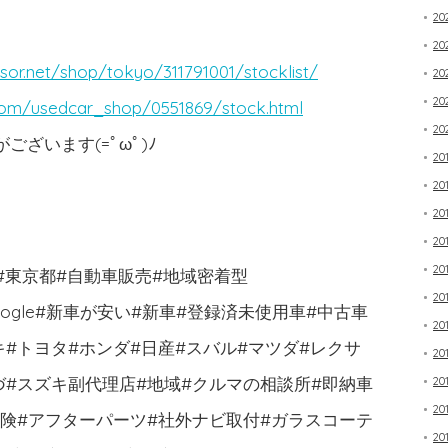
2
20
sor.net/shop/tokyo/311791001/stocklist/
20
20
com/usedcar_shop/0551869/stock.html
20
ざいます(=ﾟωﾟ)ﾉ
20
20
20
20
20
市#東京都#自動車販売#地域密着型
20
book#google#新車が安い#新車#登録済未使用車#中古車
20
キ#トヨタ#ホンダ#日産#スバル#マツダ#レクサ
20
づ#スズキ副代理店#地域#クルマの相談所#即納車
20
20
保険#アフターパーツ#社外ナビ取付#ガラスコーテ
20