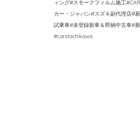
ィング#スモークフィルム施工#CA
カー・ジャパン#スズキ副代理店#新車
試乗車#未登録新車＆即納中古車#新
#carstachikawa