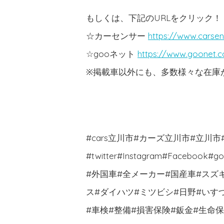
もしくは、下記のURLをクリック！
☆カーセンサー
https://www.carsen
☆gooネット
https://www.goonet.
※掲載車以外にも、多数様々な在庫がご
#cars立川市#カーズ立川市#立川
#twitter#Instagram#Face
#外国車#全メーカー#国産車#スズ
ス#ダイハツ#ミツビシ#日野#いす
#車検#整備#損害保険#鈑金#生命