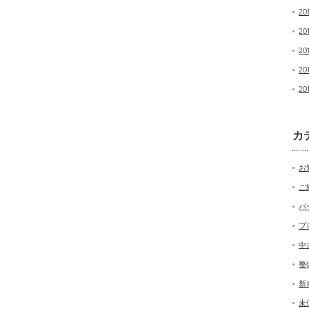
20
20
20
20
20
カ
お
ご
パ
ブ
中
整
新
未