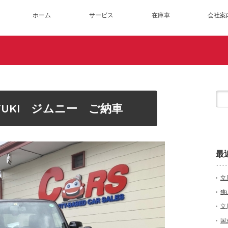
ホーム
サービス
在庫車
会社案
ZUKI ジムニー ご納車
最
立
狭
立
国