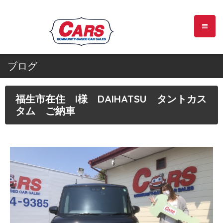
ブログ
福生市在住 I様 DAIHATSU タントカス
タム ご納車