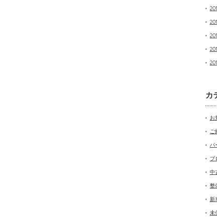
20
20
20
20
20
カ
お
ご
パ
ブ
中
整
新
未