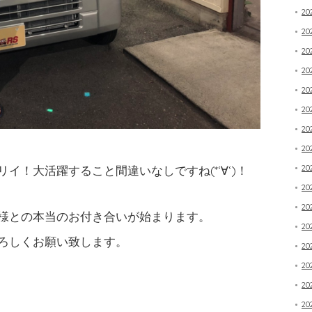
20
2
20
20
20
20
20
20
イ！大活躍すること間違いなしですね(*‘∀‘)！
20
20
20
様との本当のお付き合いが始まります。
20
ろしくお願い致します。
20
20
20
20