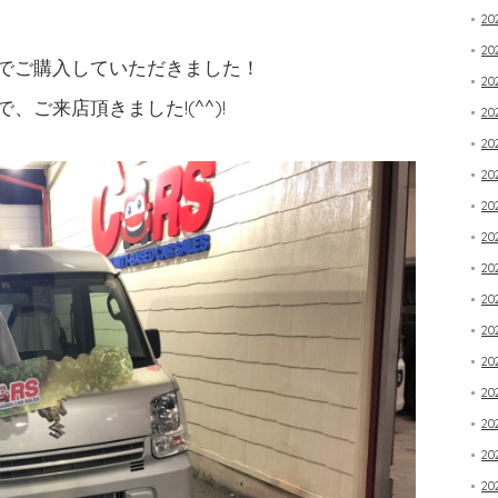
20
2
でご購入していただきました！
20
ご来店頂きました!(^^)!
2
2
2
2
20
2
20
20
20
20
20
20
20