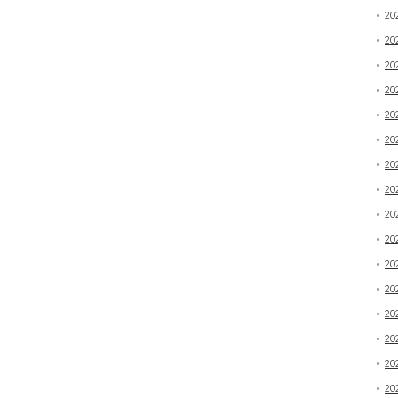
20
20
2
20
20
20
20
20
20
20
20
20
20
20
20
20