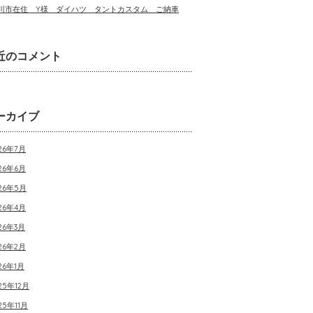
川市在住 Y様 ダイハツ タントカスタム ご納車
近のコメント
ーカイブ
26年7月
26年6月
026年5月
26年4月
26年3月
26年2月
26年1月
25年12月
25年11月