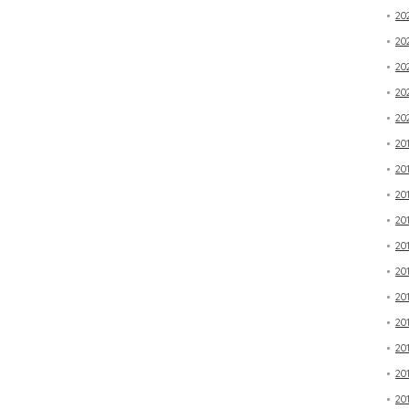
2
20
20
20
20
20
20
20
20
20
20
20
20
20
20
20