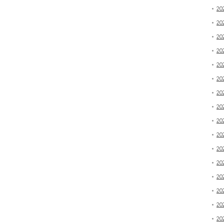
20
20
2
20
20
20
20
20
20
20
20
20
20
20
20
20