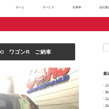
ホーム
サービス
在庫車
会社案
KI ワゴンR ご納車
最
立
狭
立
国