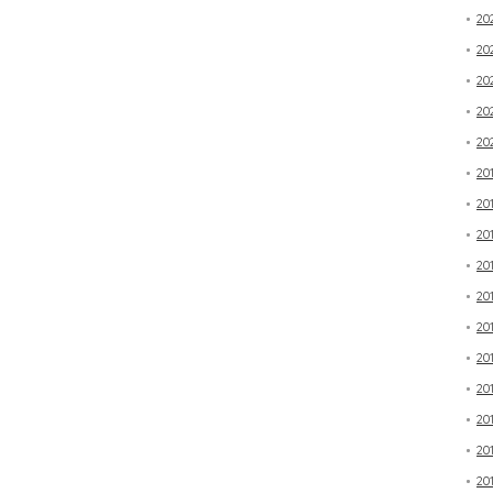
2
20
20
20
20
20
20
20
20
20
20
20
20
20
20
20