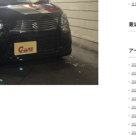
立
最
ア
20
20
2
20
20
20
20
20
20