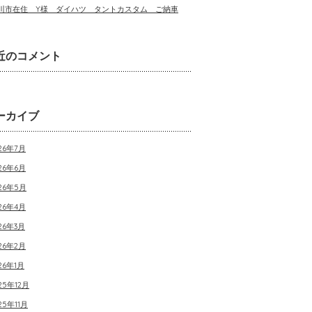
川市在住 Y様 ダイハツ タントカスタム ご納車
近のコメント
ーカイブ
26年7月
26年6月
026年5月
26年4月
26年3月
26年2月
26年1月
25年12月
25年11月