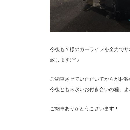
今後もＹ様のカーライフを全力でサ
致します(^^♪
ご納車させていただいてからがお客
今後とも末永いお付き合いの程、よ
ご納車ありがとうございます！