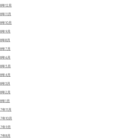
18年12月
18年11月
18年10月
18年9月
18年8月
18年7月
18年6月
18年5月
18年4月
18年3月
18年2月
18年1月
17年11月
17年10月
17年9月
17年8月