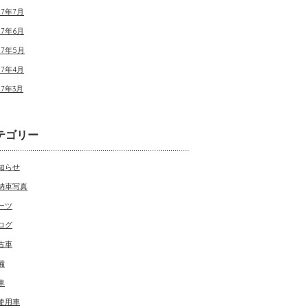
17年7月
17年6月
17年5月
17年4月
17年3月
テゴリー
知らせ
納車写真
ーツ
ログ
古車
備
車
使用車