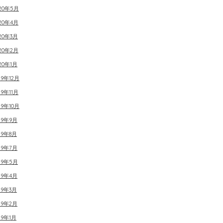
020年5月
20年4月
20年3月
20年2月
20年1月
19年12月
19年11月
19年10月
19年9月
19年8月
19年7月
19年5月
19年4月
19年3月
19年2月
19年1月