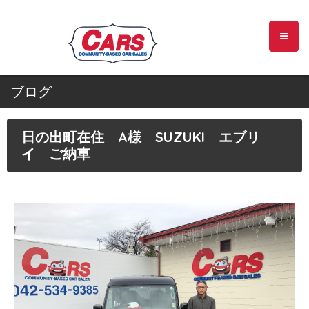
ブログ
日の出町在住 A様 SUZUKI エブリ
イ ご納車