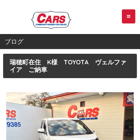
ブログ
瑞穂町在住 K様 TOYOTA ヴェルファ
イア ご納車